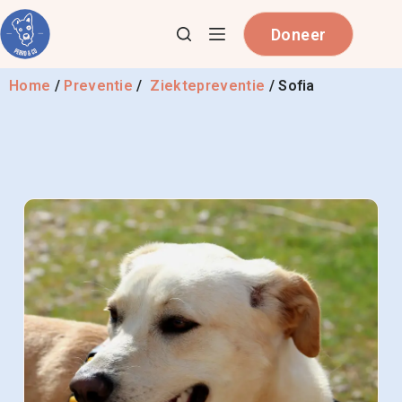
Doneer
Home
/
Preventie
/
Ziektepreventie
/
Sofia