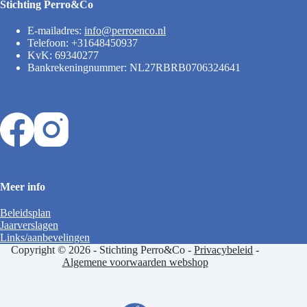
Stichting Perro&Co
E-mailadres:
info@perroenco.nl
Telefoon: +31648450937
KvK: 69340277
Bankrekeningnummer: NL27RBRB0706324641
Meer info
Beleidsplan
Jaarverslagen
Links/aanbevelingen
Copyright © 2026 - Stichting Perro&Co -
Privacybeleid
-
Algemene voorwaarden webshop