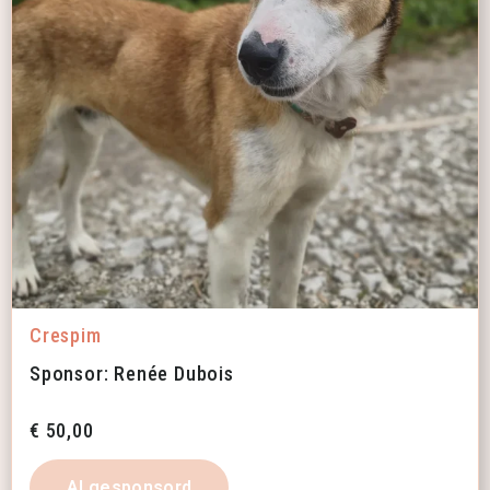
Crespim
Sponsor: Renée Dubois
€
50,00
Al gesponsord