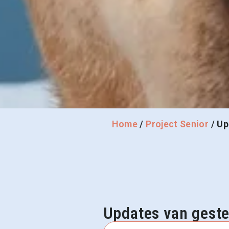
Home
/
Project Senior
/
Up
Updates van gest