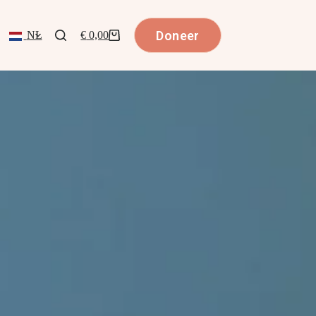
Doneer
NL
€
0,00