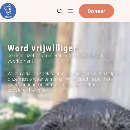
Doneer
Word vrijwilliger
Je skills inzetten om dierenleed samen met ons te
voorkomen?
Wij zijn altijd op zoek naar mensen die ons willen helpen
onze missie waar te maken. Wil jij direct helpen het
zwerfhondenprobleem op te lossen? Bekijk de
vacatures hieronder.