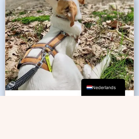
English (UK)
Nederlands
De eerste stapjes
Lonneke beschrijft hoe adoptiehond Isi met kleine
stapjes leerde wennen aan buiten wandelen,
waarbij...