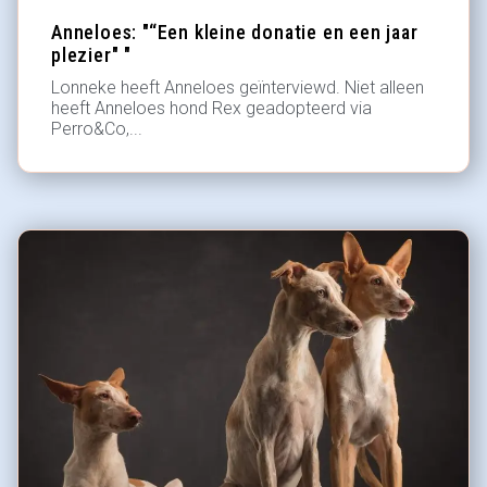
Anneloes: "“Een kleine donatie en een jaar
plezier" "
Lonneke heeft Anneloes geïnterviewd. Niet alleen
heeft Anneloes hond Rex geadopteerd via
Perro&Co,...