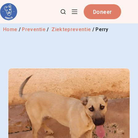
Doneer
Home
/
Preventie
/
Ziektepreventie
/
Perry