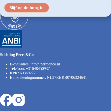
Stichting Perro&Co
E-mailadres:
info@perroenco.nl
Telefoon: +31648450937
KvK: 69340277
Bankrekeningnummer: NL27RBRB0706324641