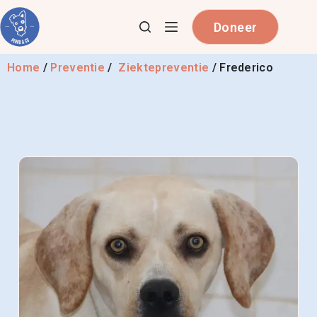
Doneer
Home
/
Preventie
/
Ziektepreventie
/
Frederico