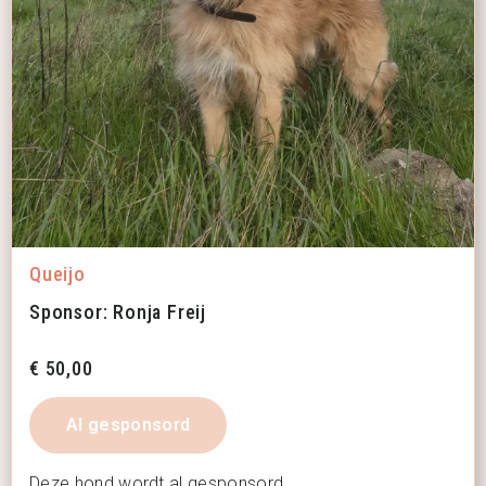
Queijo
Sponsor: Ronja Freij
€
50,00
Al gesponsord
Deze hond wordt al gesponsord