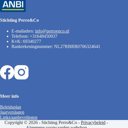
Stichting Perro&Co
E-mailadres:
info@perroenco.nl
Telefoon: +31648450937
KvK: 69340277
Bankrekeningnummer: NL27RBRB0706324641
Meer info
Beleidsplan
Jaarverslagen
Links/aanbevelingen
Copyright © 2026 - Stichting Perro&Co -
Privacybeleid
-
Algemene voorwaarden webshop