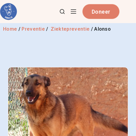
Doneer
Home
/
Preventie
/
Ziektepreventie
/
Alonso