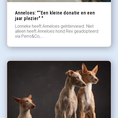
Anneloes: "“Een kleine donatie en een
jaar plezier" "
Lonneke heeft Anneloes geïnterviewd. Niet
alleen heeft Anneloes hond Rex geadopteerd
via Perro&Co,...