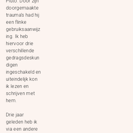
Pluto. Door zijn
doorgemaakte
trauma’s had hij
een flinke
gebruiksaanwijz
ing. Ik heb
hiervoor drie
verschillende
gedragsdeskun
digen
ingeschakeld en
uiteindelijk kon
ik lezen en
schrijven met
hem.
Drie jaar
geleden heb ik
via een andere