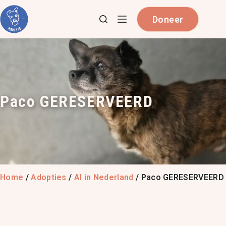
Doneer
Paco GERESERVEERD
Home
/
Adopties
/
Al in Nederland
/
Paco GERESERVEERD