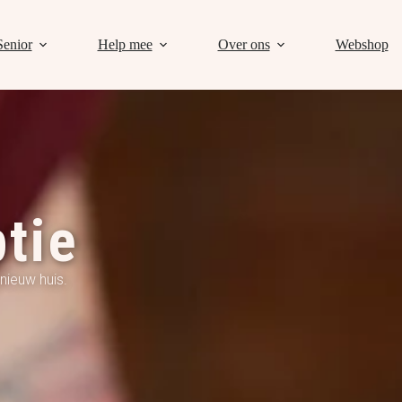
Senior
Help mee
Over ons
Webshop
tie
nieuw huis.