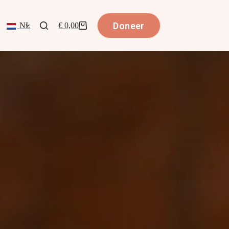
Doneer
NL
€
0,00