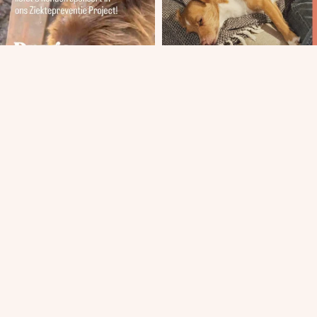
Laad meer
Volg Perro&Co op Instagram
Volg Perro&Co op Facebook
 je in voor de nieuwsbrief van Pe
r jaar een mail met het belangrijkste nieuws
Meer info