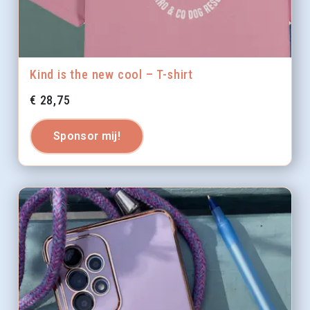
Kind is the new cool – T-shirt
€
28,75
Sponsor mij!