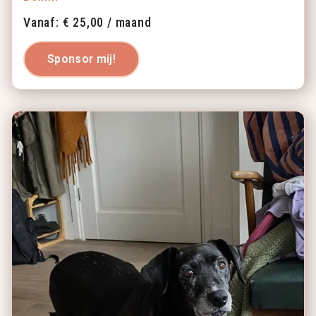
Vanaf:
€
25,00
/ maand
Sponsor mij!