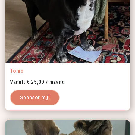
Tonio
Vanaf:
€
25,00
/ maand
Sponsor mij!