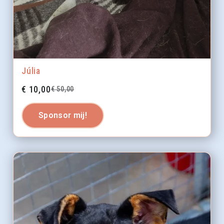
Júlia
€
10,00
€
50,00
Sponsor mij!