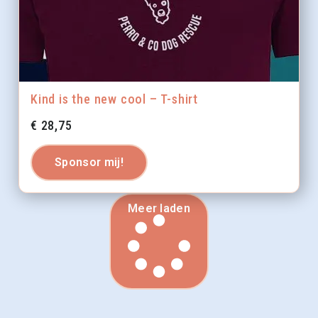
Kind is the new cool – T-shirt
€
28,75
Sponsor mij!
Meer laden